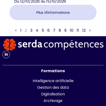
Du 12/10/2026 au 15/10/2026
Plus d'informations
<
1
2
3
4
5
6
7
8
9
10
11
12
>
Formations
Intelligence artificielle
Gestion des data
Digitalisation
Archivage