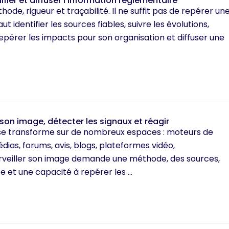
ualifier et diffuser l’information réglementaire
thode, rigueur et traçabilité. Il ne suffit pas de repérer un
ut identifier les sources fiables, suivre les évolutions,
 repérer les impacts pour son organisation et diffuser une
r son image, détecter les signaux et réagir
t se transforme sur de nombreux espaces : moteurs de
ias, forums, avis, blogs, plateformes vidéo,
rveiller son image demande une méthode, des sources,
se et une capacité à repérer les ...