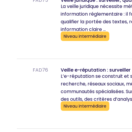
FAD75
Veille juridique : surveiller, q
La veille juridique nécessite mé
information réglementaire : il fa
qualifier la portée des textes,
information claire ...
Niveau intermédiaire
FAD76
Veille e-réputation : surveille
L’e-réputation se construit e
recherche, réseaux sociaux, méd
communautés spécialisées. Su
des outils, des critères d’analy
Niveau intermédiaire