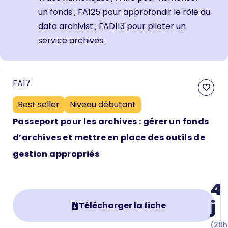
un fonds
;
FA125 pour approfondir le rôle du
data archivist
;
FAD113 pour piloter un
service archives.
FA17
Best seller
Niveau débutant
Passeport pour les archives : gérer un fonds
d’archives et mettre en place des outils de
gestion appropriés
4
j
Télécharger la fiche
(28h