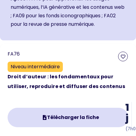
numériques, l’IA générative et les contenus web
;
FA09 pour les fonds iconographiques
;
FA02
pour la revue de presse numérique.
FA76
Niveau intermédiaire
Droit d’auteur : les fondamentaux pour
utiliser, reproduire et diffuser des contenus
1
j
Télécharger la fiche
(7h0