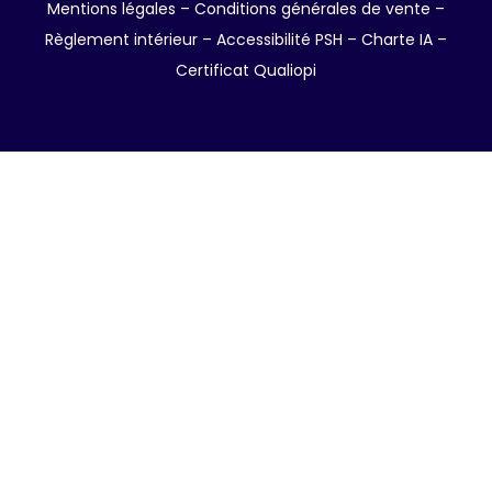
Mentions légales
–
Conditions générales de vente
–
Règlement intérieur
–
Accessibilité PSH –
Charte IA
–
Certificat Qualiopi