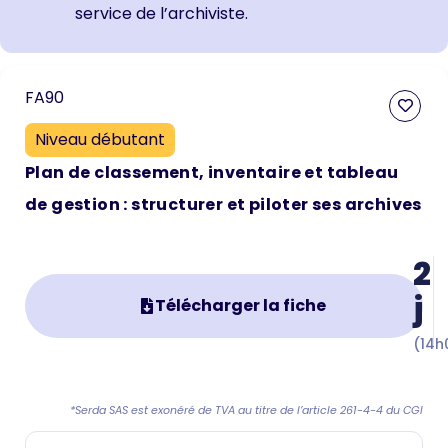
service de l’archiviste.
FA90
Niveau débutant
Plan de classement, inventaire et tableau
de gestion : structurer et piloter ses archives
2
j
Télécharger la fiche
(14h
*Serda SAS est exonéré de TVA au titre de l’article 261-4-4 du CGI