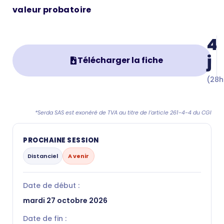
valeur probatoire
4
j
Télécharger la fiche
(28h
*Serda SAS est exonéré de TVA au titre de l’article 261-4-4 du CGI
PROCHAINE SESSION
Distanciel
A venir
Date de début :
mardi 27 octobre 2026
Date de fin :