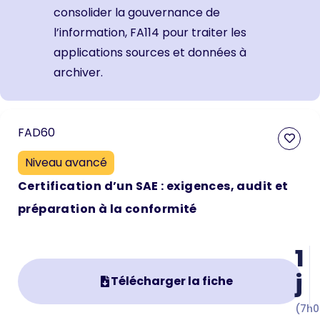
consolider la gouvernance de
l’information
,
FA114 pour traiter les
applications sources et données à
archiver.
FAD60
Niveau avancé
Certification d’un SAE : exigences, audit et
préparation à la conformité
1
j
Télécharger la fiche
(7h0