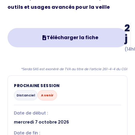
outils et usages avancés pour la veille
2
j
Télécharger la fiche
(14h
*Serda SAS est exonéré de TVA au titre de l’article 261-4-4 du CGI
PROCHAINE SESSION
Distanciel
A venir
Date de début :
mercredi 7 octobre 2026
Date de fin :