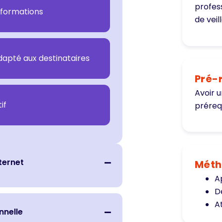
profes
 informations
de veil
adapté aux destinataires
Pré-
Avoir u
if
préreq
ternet
Méth
A
D
At
nnelle