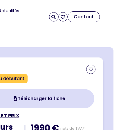
Actualités
Contact
u débutant
Télécharger la fiche
 ET PRIX
ours
1990 €
|
nets de TVA*