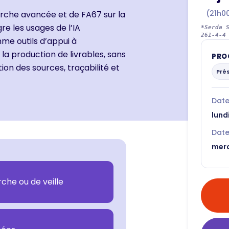
(21h0
erche avancée
et de
FA67 sur la
gre les usages de l’IA
*Serda 
261-4-4
e outils d’appui à
à la production de livrables, sans
PRO
on des sources, traçabilité et
Pré
Date
lund
Date 
merc
che ou de veille