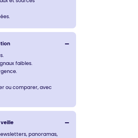
iaux et sources
tées.
ation
s.
gnaux faibles.
urgence.
uper ou comparer, avec
veille
, newsletters, panoramas,