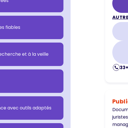
cées
AUTRE
es fiables
echerche et à la veille
33+
Publ
nce avec outils adaptés
Documen
juriste
manage