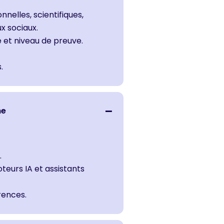
nnelles, scientifiques,
x sociaux.
té et niveau de preuve.
.
he
.
eurs IA et assistants
érences.