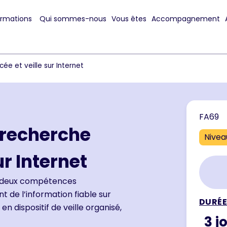
ormations
Qui sommes-nous
Vous êtes
Accompagnement
ée et veille sur Internet
FA69
: recherche
Nivea
ur Internet
r deux compétences
 de l’information fiable sur
DURÉE
 en
dispositif de veille organisé,
3 j