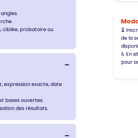
 angles.
Modal
erche.
, ciblée, probatoire ou
⏳ Inscr
de la 
disponi
♿ En s
pour a
r, expression exacte, date
 et bases ouvertes.
ation des résultats.