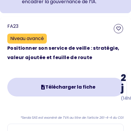
encadrer la gouvernance de l’IA.
FA23
Niveau avancé
Positionner son service de veille : stratégie,
valeur ajoutée et feuille de route
2
j
Télécharger la fiche
(14h
*Serda SAS est exonéré de TVA au titre de l’article 261-4-4 du CGI