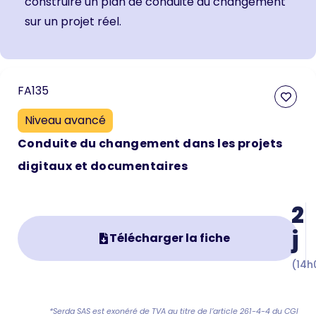
construire un plan de conduite du changement
sur un projet réel.
FA135
Niveau avancé
Conduite du changement dans les projets
digitaux et documentaires
2
j
Télécharger la fiche
(14h
*Serda SAS est exonéré de TVA au titre de l’article 261-4-4 du CGI