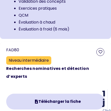
Validation des concepts
Exercices pratiques
QCM
Évaluation à chaud
Évaluation à froid (6 mois)
FAD80
Niveau intermédiaire
Recherches nominatives et détection
d’experts
1
j
Télécharger la fiche
(7h0