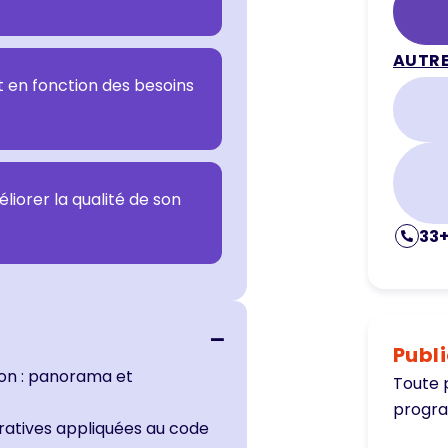
AUTRE
 en fonction des besoins
iorer la qualité de son
33+
Publ
ion : panorama et
Toute p
progr
ratives appliquées au code