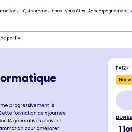
ormations
Qui sommes-nous
Vous êtes
Accompagnement
e par l’IA
FA127
formatique
Nouv
forme progressivement le
ette formation de x journée
DURÉE
s IA génératives peuvent
1 j
grammation pour améliorer