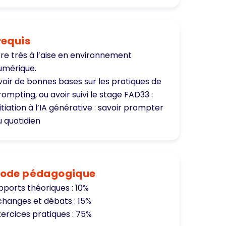
requis
tre très à l’aise en environnement
umérique.
voir de bonnes bases sur les pratiques de
rompting, ou avoir suivi le stage
FAD33 :
itiation à l’IA générative : savoir prompter
u quotidien
ode pédagogique
pports théoriques : 10%
changes et débats : 15%
xercices pratiques : 75%