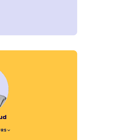
ud
URS