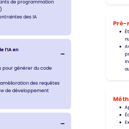
stants de programmation
)
ontraintes des IA
Pré-
Ê
n
A
e l’IA en
p
In
 pour générer du code
a
’amélioration des requêtes
flow de développement
Méth
A
É
E