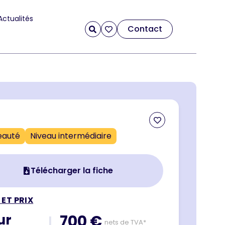
Actualités
Contact
eauté
Niveau intermédiaire
Télécharger la fiche
 ET PRIX
our
700 €
|
nets de TVA*