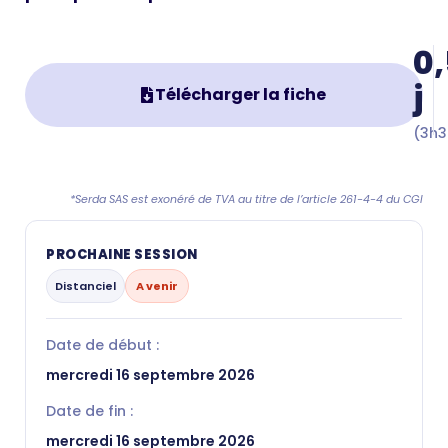
0,
j
Télécharger la fiche
(3h3
*Serda SAS est exonéré de TVA au titre de l’article 261-4-4 du CGI
PROCHAINE SESSION
Distanciel
A venir
Date de début :
mercredi 16 septembre 2026
Date de fin :
mercredi 16 septembre 2026