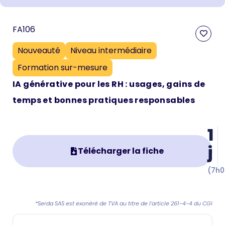
FA106
Nouveauté
Niveau intermédiaire
Formation sur-mesure
IA générative pour les RH : usages, gains de
temps et bonnes pratiques responsables
1
j
Télécharger la fiche
(7h0
*Serda SAS est exonéré de TVA au titre de l’article 261-4-4 du CGI